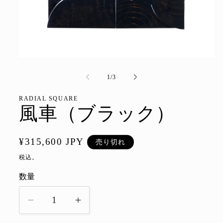
モ
ー
の
1
/
3
ダ
ル
で
RADIAL SQUARE
メ
風車（ブラック）
デ
ィ
ア
通
¥315,600 JPY
(1)
売り切れ
を
常
税込。
開
く
価
数量
数
格
量
風
風
車
車