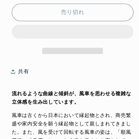
（ブ
（ブ
売り切れ
ラ
ラ
ッ
ッ
ク）
ク）
の
の
数
数
量
量
を
を
共有
減
増
ら
や
流れるような曲線と傾斜が、風車を思わせる複雑な
す
す
立体感を生み出しています。
風車は古くから日本において縁起物とされ、商売繁
盛や家内安全を願う縁起物として親しまれてきまし
た。また、風を受けて回転する風車の姿は、「順風