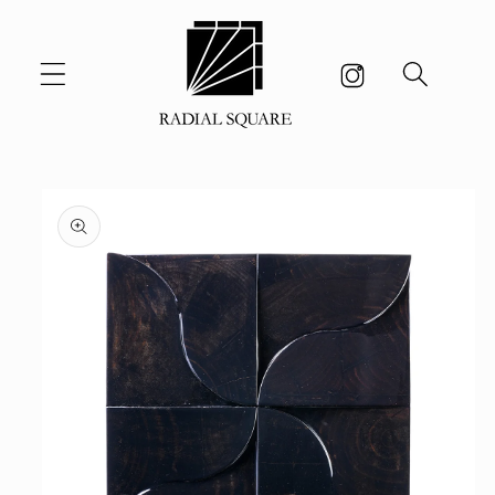
コンテ
ンツに
進む
商品情
報にス
キップ