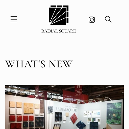
et passer
au
contenu
WHAT'S NEW