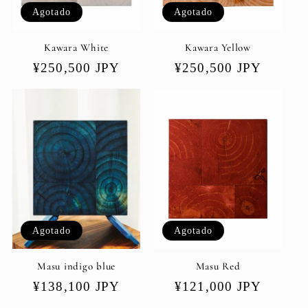
Agotado
Agotado
Kawara White
Kawara Yellow
Precio
¥250,500 JPY
Precio
¥250,500 JPY
habitual
habitual
Agotado
Agotado
Masu indigo blue
Masu Red
Precio
¥138,100 JPY
Precio
¥121,000 JPY
habitual
habitual