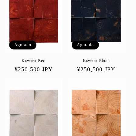
Agotado
Agotado
Kawara Red
Kawara Black
Precio
¥250,500 JPY
Precio
¥250,500 JPY
habitual
habitual