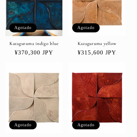
i
ó
Agotado
Agotado
n
Kazaguruma indigo blue
Kazaguruma yellow
:
Precio
¥370,300 JPY
Precio
¥315,600 JPY
habitual
habitual
Agotado
Agotado