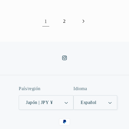
1
2
Instagram
País/región
Idioma
Japón | JPY ¥
Español
Formas
de