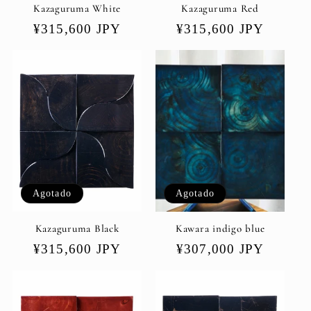
Kazaguruma White
Kazaguruma Red
Precio
¥315,600 JPY
Precio
¥315,600 JPY
habitual
habitual
Agotado
Agotado
Kazaguruma Black
Kawara indigo blue
Precio
¥315,600 JPY
Precio
¥307,000 JPY
habitual
habitual